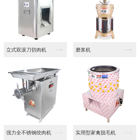
双滚刀切肉机
磨浆机
岛形抽
全不锈钢绞肉机
实用型家禽脱毛机
油烟净