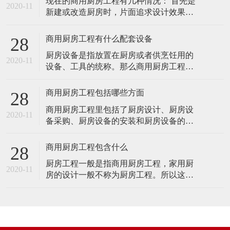
现在的商用厨房工程有几种情况： 首先是
要遵守商用厨房的一般规范和标准，以及
2020-11
新建或改造厨房时，片面追求设计效果图
国家和地方的卫生防疫和消防等相关要
整齐、买设备看样品光重外表，结果买回
求，如《餐饮建筑设计规范》、《冷库设
的设备板太薄、质太轻，工作台一用就
计规范G
商用厨房工程有什么配套设备
28
晃，炉灶一烧就臌，冰箱一不小心就升
厨房设备是指放置在厨房或者供烹饪用的
温。还有些设备看似新颖，功能超前，而
2020-11
设备、工具的统称。那么商用厨房工程有
真正的实用价值不高，如好多国产的运水
什么配套设备呢？天厨带您了解一下。 首
烟罩、升降传菜梯等等。往往是施工人员
先大家要了解的是什么是商用厨房配套设
撤出，饭店筹
商用厨房工程包括哪些方面
28
备。 商用厨房工程配套设备，是指商用厨
商用厨房工程里包括了厨房设计、厨房设
房在筹建时，采购的商用厨房设备、配合
2020-11
备采购、厨房设备的安装和厨房设备的售
厨房设备的土建及水电项目，以及厨房完
后，这一套的商用厨房设备设施叫做商用
工后采购的厨具用品。 1、商用厨房工程配
厨房工程。 1、策划：做厨房工程的第一步
套
商用厨房工程包含什么
28
是工程策划，这涉及到餐饮类型的具体定
厨房工程一般是指商用厨房工程，家用厨
位，看你经营的餐饮项目是什么，具体是
2020-11
房的设计一般不称为厨房工程。所以这篇
酒店、饭店、还是中央厨房，根据具体的
小文，小编就给您介绍一下商用厨房工程
餐饮类型定位来策划。因为酒店厨房工程
包含哪些。 1、商用厨房工程包含酒店、饭
和食堂
店、食堂、中央厨房这四大类厨房的厨房
土建施工和厨房装修施工。 厨房土建施工