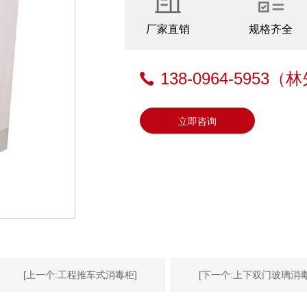
厂家直销
规格齐全
138-0964-5953
（林
立即咨询
[上一个:工程推车式消毒柜]
[下一个:上下双门玻璃消毒