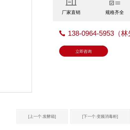
厂家直销
规格齐全
138-0964-5953
（林
立即咨询
[上一个:发酵箱]
[下一个:变频消毒柜]